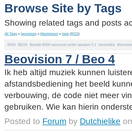
Browse Site by Tags
Showing related tags and posts acc
All Tags
»
beovision
»
Alluminium
»
help
(
RSS
)
6000
BEO4
Beolab 8000 surround center speaker 5.1
beomedia
Beovisio
Beovision 7 / Beo 4
Ik heb altijd muziek kunnen luister
afstandsbediening het beeld kunne
verbouwing, de code niet meer vin
gebruiken. Wie kan hierin onderste
Posted to
Forum
by
Dutchielike
on