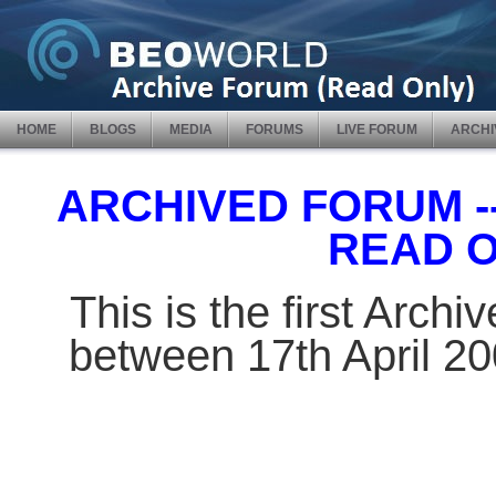
HOME
BLOGS
MEDIA
FORUMS
LIVE FORUM
ARCHI
ARCHIVED FORUM -- 
READ 
This is the first Arch
between 17th April 2