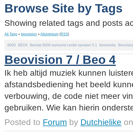
Browse Site by Tags
Showing related tags and posts acc
All Tags
»
beovision
»
Alluminium
(
RSS
)
6000
BEO4
Beolab 8000 surround center speaker 5.1
beomedia
Beovisio
Beovision 7 / Beo 4
Ik heb altijd muziek kunnen luister
afstandsbediening het beeld kunne
verbouwing, de code niet meer vin
gebruiken. Wie kan hierin onderste
Posted to
Forum
by
Dutchielike
on