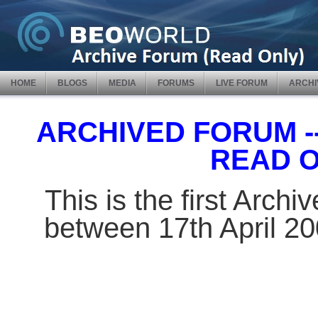
HOME
BLOGS
MEDIA
FORUMS
LIVE FORUM
ARCHI
ARCHIVED FORUM -- 
READ 
This is the first Arch
between 17th April 2