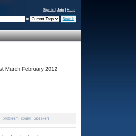
Sign in
|
Join
|
Help
Search
in
 1st March February 2012
p
probleem
sound
Speakers