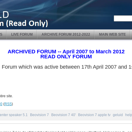
S
LIVE FORUM
ARCHIVE FORUM 2012-2022
MAIN WEB SITE
ARCHIVED FORUM -- April 2007 to March 2012
READ ONLY FORUM
ved Forum which was active between 17th April 2007 and
ire site.
00
(
RSS
)
enter speaker 5.1
Beovision 7
Beovision 7 40'
Beovision 7 apple tv
geluid
hel