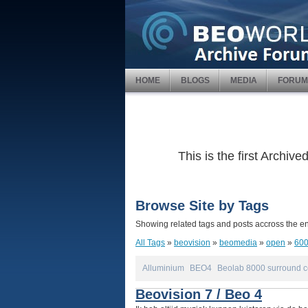
HOME
BLOGS
MEDIA
FORUM
This is the first Archi
Browse Site by Tags
Showing related tags and posts accross the ent
All Tags
»
beovision
»
beomedia
»
open
»
60
Alluminium
BEO4
Beolab 8000 surround c
Beovision 7 / Beo 4