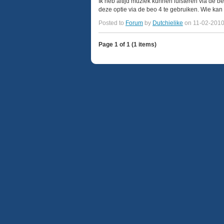
Ik heb altijd muziek kunnen luisteren via de 
deze optie via de beo 4 te gebruiken. Wie kan 
Posted to
Forum
by
Dutchielike
on 11-02-201
Page 1 of 1 (1 items)