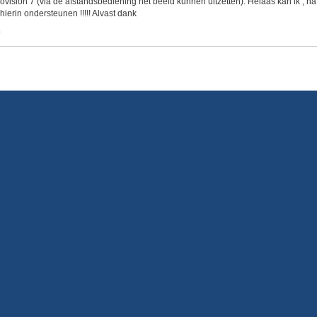
beovision 7 (via de afstandsbediening het beeld kunnen uitzetten). Helaas kan ik ,
hierin ondersteunen !!!!! Alvast dank
0