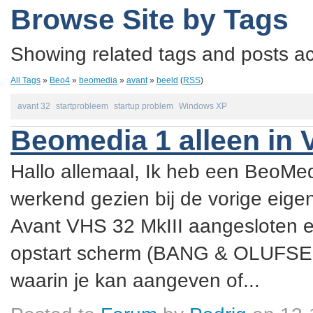
Browse Site by Tags
Showing related tags and posts acc
All Tags
»
Beo4
»
beomedia
»
avant
»
beeld
(
RSS
)
avant 32
startprobleem
startup problem
Windows XP
Beomedia 1 alleen in 
Hallo allemaal, Ik heb een BeoMe
werkend gezien bij de vorige eige
Avant VHS 32 MkIII aangesloten et
opstart scherm (BANG & OLUFSEN
waarin je kan aangeven of...