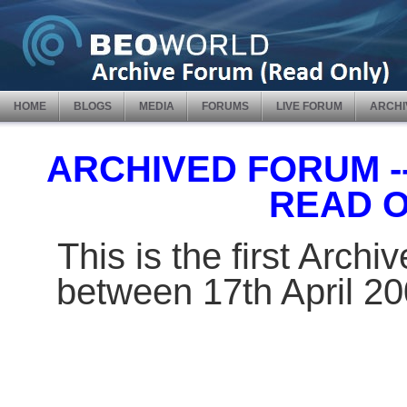
HOME
BLOGS
MEDIA
FORUMS
LIVE FORUM
ARCHI
ARCHIVED FORUM -- 
READ 
This is the first Arch
between 17th April 2