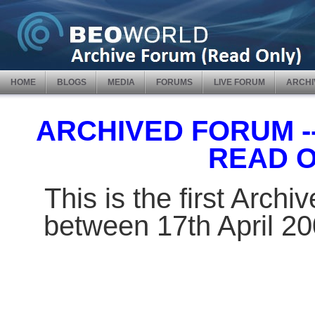
HOME
BLOGS
MEDIA
FORUMS
LIVE FORUM
ARCHI
ARCHIVED FORUM -- 
READ 
This is the first Arch
between 17th April 2