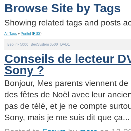
Browse Site by Tags
Showing related tags and posts acc
All Tags
»
Péritel
(
RSS
)
Beolink 5000
BeoSystem 6500
DVD1
Conseils de lecteur D
Sony ?
Bonjour, Mes parents viennent de s'
des fêtes de Noël avec leur ancien
pas de télé, et je ne compte surt
Sony, mais je me suis dit que ça...