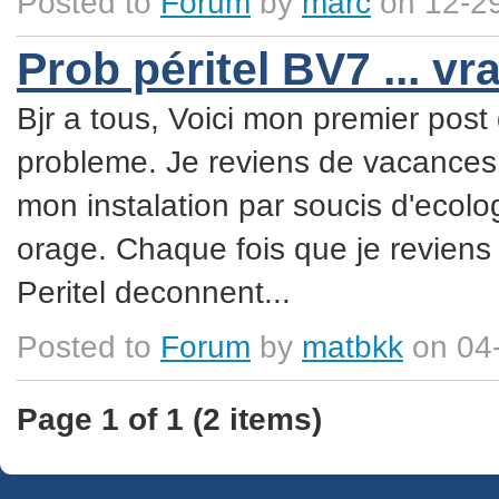
Posted to
Forum
by
marc
on 12-2
Prob péritel BV7 ... vr
Bjr a tous, Voici mon premier po
probleme. Je reviens de vacances,
mon instalation par soucis d'ecol
orage. Chaque fois que je reviens
Peritel deconnent...
Posted to
Forum
by
matbkk
on 04
Page 1 of 1 (2 items)