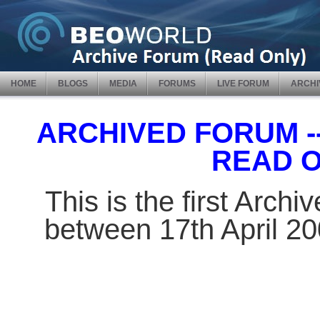
HOME
BLOGS
MEDIA
FORUMS
LIVE FORUM
ARCHI
ARCHIVED FORUM -- 
READ 
This is the first Arch
between 17th April 2