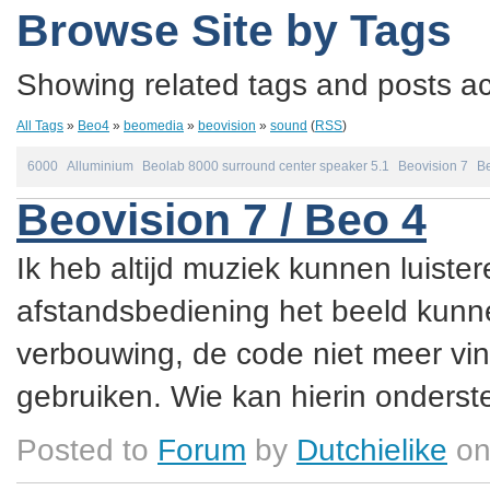
Browse Site by Tags
Showing related tags and posts acc
All Tags
»
Beo4
»
beomedia
»
beovision
»
sound
(
RSS
)
6000
Alluminium
Beolab 8000 surround center speaker 5.1
Beovision 7
Be
Beovision 7 / Beo 4
Ik heb altijd muziek kunnen luister
afstandsbediening het beeld kunne
verbouwing, de code niet meer vin
gebruiken. Wie kan hierin onderste
Posted to
Forum
by
Dutchielike
on