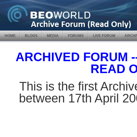
HOME
BLOGS
MEDIA
FORUMS
LIVE FORUM
ARCHI
ARCHIVED FORUM -- 
READ 
This is the first Arch
between 17th April 2