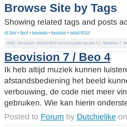
Browse Site by Tags
Showing related tags and posts acc
All Tags
»
Beo4
»
beomedia
»
beovision
»
geluid
(
RSS
)
6000
Alluminium
Beolab 8000 surround center speaker 5.1
Beovision 7
Be
Beovision 7 / Beo 4
Ik heb altijd muziek kunnen luister
afstandsbediening het beeld kunne
verbouwing, de code niet meer vin
gebruiken. Wie kan hierin onderste
Posted to
Forum
by
Dutchielike
on