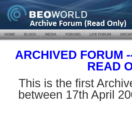
HOME
BLOGS
MEDIA
FORUMS
LIVE FORUM
ARCHI
ARCHIVED FORUM -- 
READ 
This is the first Arch
between 17th April 2