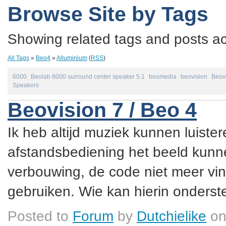
Browse Site by Tags
Showing related tags and posts acc
All Tags
»
Beo4
»
Alluminium
(
RSS
)
6000
Beolab 8000 surround center speaker 5.1
beomedia
beovision
Beov
Speakers
Beovision 7 / Beo 4
Ik heb altijd muziek kunnen luister
afstandsbediening het beeld kunne
verbouwing, de code niet meer vin
gebruiken. Wie kan hierin onderste
Posted to
Forum
by
Dutchielike
on