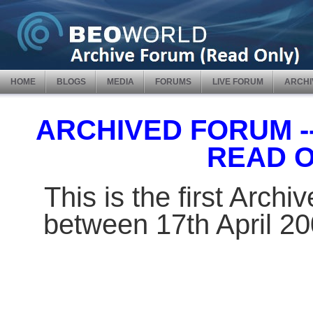
HOME
BLOGS
MEDIA
FORUMS
LIVE FORUM
ARCHI
ARCHIVED FORUM -- 
READ 
This is the first Arch
between 17th April 2