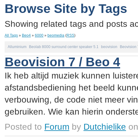
Browse Site by Tags
Showing related tags and posts acc
All Tags
»
Beo4
»
6000
»
beomedia
(
RSS
)
Alluminium
Beolab 8000 surround center speaker 5.1
beovision
Beovision 
Beovision 7 / Beo 4
Ik heb altijd muziek kunnen luister
afstandsbediening het beeld kunne
verbouwing, de code niet meer vin
gebruiken. Wie kan hierin onderste
Posted to
Forum
by
Dutchielike
on