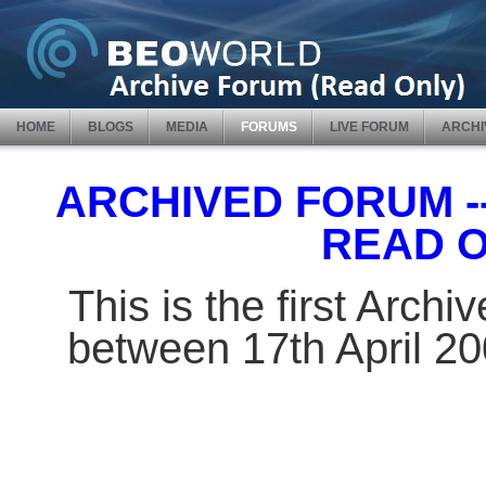
HOME
BLOGS
MEDIA
FORUMS
LIVE FORUM
ARCHI
ARCHIVED FORUM -- 
READ 
This is the first Arch
between 17th April 2