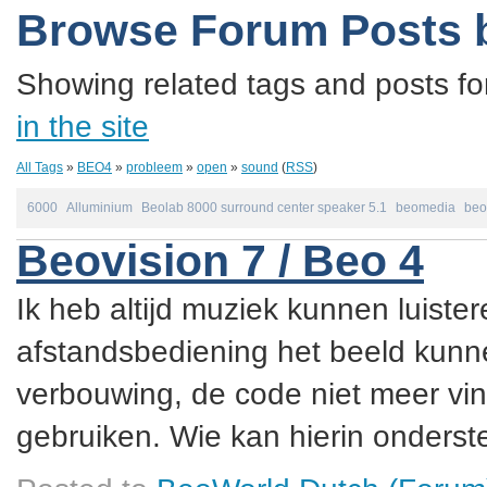
Browse Forum Posts 
Showing related tags and posts fo
in the site
All Tags
»
BEO4
»
probleem
»
open
»
sound
(
RSS
)
6000
Alluminium
Beolab 8000 surround center speaker 5.1
beomedia
beo
Beovision 7 / Beo 4
Ik heb altijd muziek kunnen luister
afstandsbediening het beeld kunne
verbouwing, de code niet meer vin
gebruiken. Wie kan hierin onderste