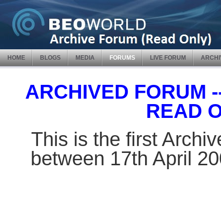
HOME
BLOGS
MEDIA
FORUMS
LIVE FORUM
ARCHI
ARCHIVED FORUM -- 
READ 
This is the first Arch
between 17th April 2