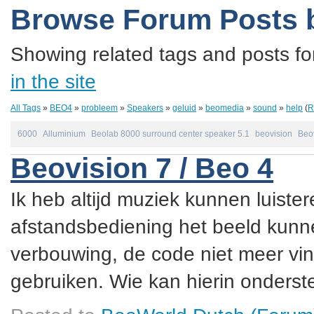
Browse Forum Posts 
Showing related tags and posts fo
in the site
All Tags
»
BEO4
»
probleem
»
Speakers
»
geluid
»
beomedia
»
sound
»
help
(
R
6000
Alluminium
Beolab 8000 surround center speaker 5.1
beovision
Beo
Beovision 7 / Beo 4
Ik heb altijd muziek kunnen luister
afstandsbediening het beeld kunne
verbouwing, de code niet meer vin
gebruiken. Wie kan hierin onderste