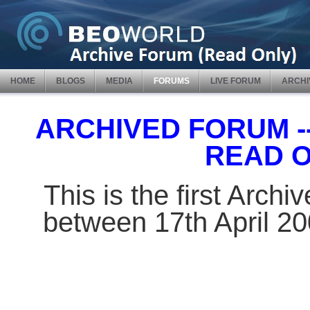
HOME
BLOGS
MEDIA
FORUMS
LIVE FORUM
ARCHI
ARCHIVED FORUM -- 
READ 
This is the first Arch
between 17th April 2