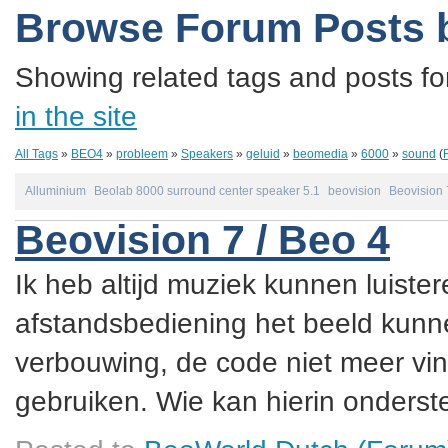
Browse Forum Posts 
Showing related tags and posts fo
in the site
All Tags
»
BEO4
»
probleem
»
Speakers
»
geluid
»
beomedia
»
6000
»
sound
(
Alluminium
Beolab 8000 surround center speaker 5.1
beovision
Beovision 
Beovision 7 / Beo 4
Ik heb altijd muziek kunnen luister
afstandsbediening het beeld kunne
verbouwing, de code niet meer vin
gebruiken. Wie kan hierin onderste