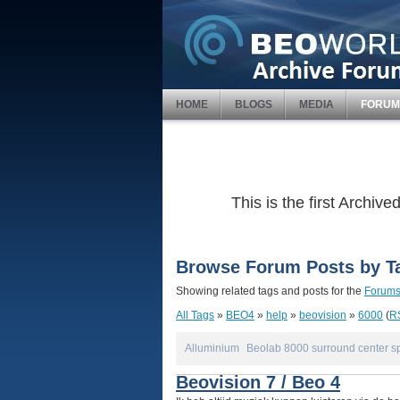
HOME
BLOGS
MEDIA
FORUM
This is the first Archi
Browse Forum Posts by T
Showing related tags and posts for the
Forum
All Tags
»
BEO4
»
help
»
beovision
»
6000
(
R
Alluminium
Beolab 8000 surround center s
Beovision 7 / Beo 4