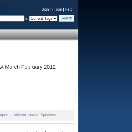
Sign in
|
Join
|
Help
Search
in
 1st March February 2012
open
probleem
sound
Speakers