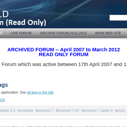
S
LIVE FORUM
ARCHIVE FORUM 2012-2022
MAIN WEB SITE
ARCHIVED FORUM -- April 2007 to March 2012
READ ONLY FORUM
ved Forum which was active between 17th April 2007 and
ags
s
application. See
all tags in the site
SS
)
peaker 5.1
beomedia
Beovision 7
Beovision 7 40'
Beovision 7 apple tv
geluid