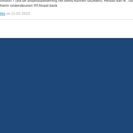
beovision 7 (via de afstandsbediening het beeld kunnen uitzetten). Helaas kan ik ,
hierin ondersteunen !!!!! Alvast dank
like
on 11-02-2010