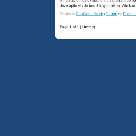
Ik heb altijd muziek kunnen luisteren via de 
deze optie via de beo 4 te gebruiken. Wie kan 
Posted to
BeoWorld Dutch
(Forum)
by
Dutchie
Page 1 of 1 (1 items)