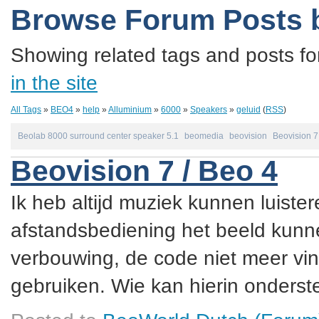
Browse Forum Posts 
Showing related tags and posts fo
in the site
All Tags
»
BEO4
»
help
»
Alluminium
»
6000
»
Speakers
»
geluid
(
RSS
)
Beolab 8000 surround center speaker 5.1
beomedia
beovision
Beovision 7
Beovision 7 / Beo 4
Ik heb altijd muziek kunnen luister
afstandsbediening het beeld kunne
verbouwing, de code niet meer vin
gebruiken. Wie kan hierin onderste