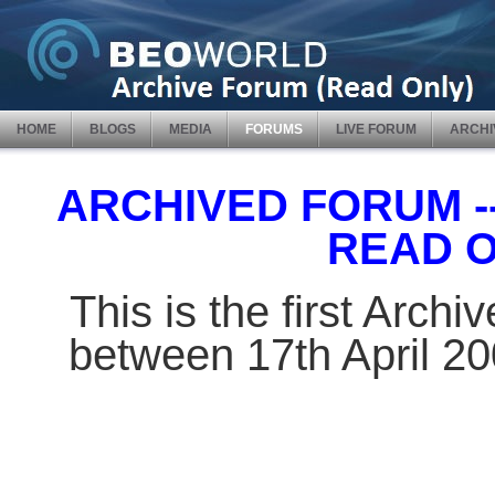
HOME
BLOGS
MEDIA
FORUMS
LIVE FORUM
ARCHI
ARCHIVED FORUM -- 
READ 
This is the first Arch
between 17th April 2