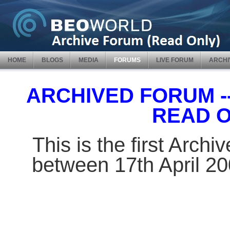
HOME
BLOGS
MEDIA
FORUMS
LIVE FORUM
ARCHI
ARCHIVED FORUM -- 
READ 
This is the first Arch
between 17th April 2