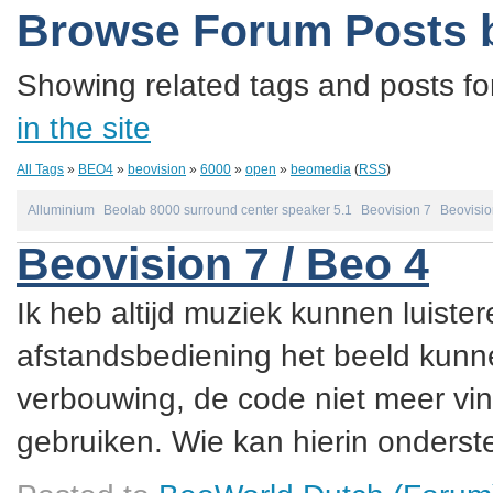
Browse Forum Posts 
Showing related tags and posts fo
in the site
All Tags
»
BEO4
»
beovision
»
6000
»
open
»
beomedia
(
RSS
)
Alluminium
Beolab 8000 surround center speaker 5.1
Beovision 7
Beovisio
Beovision 7 / Beo 4
Ik heb altijd muziek kunnen luister
afstandsbediening het beeld kunne
verbouwing, de code niet meer vin
gebruiken. Wie kan hierin onderste