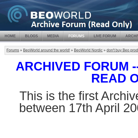
HOME
BLOGS
MEDIA
FORUMS
LIVE FORUM
ARCHI
Forums
»
BeoWorld around the world!
»
BeoWorld Nordic
»
don't buy Beo prod
ARCHIVED FORUM -- 
READ 
This is the first Arch
between 17th April 2