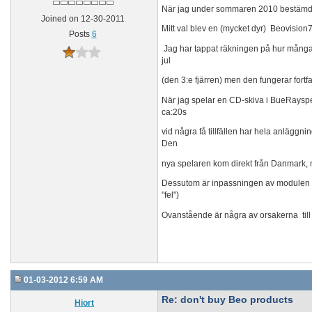
När jag under sommaren 2010 bestämde mig
Joined on 12-30-2011
Mitt val blev en (mycket dyr) Beovisi
Posts
6
Jag har tappat räkningen på hur många gå
jul
(den 3:e fjärren) men den fungerar fortf
När jag spelar en CD-skiva i BueRayspela
ca:20s
vid några få tillfällen har hela anläggn
Den
nya spelaren kom direkt från Danmark, m
Dessutom är inpassningen av modulen för 
"fel")
Ovanstående är några av orsakerna till
01-03-2012 6:59 AM
Re: don't buy Beo products
Hiort