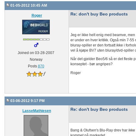
01-05-2012 10:45 AM
Re: don't buy Beo products
Roger
Jeg er ikke helt enig med beamve, men po
er under en hver kritikk. Også min 7-
bluray-spiller er den fortsatt ikke i for
vel å kjøpe BV7 uten bluray/dvd-spiller 
Joined on 03-28-2007
Når det gjelder Beo5/6 så er det fleste 
Norway
konseptet - bør angripes?
Posts
870
Roger
03-06-2012 9:17 PM
Re: don't buy Beo products
LasseMathiesen
Bang & Olufsen's Blu-Ray drev har ikke 
kommet på markedet.