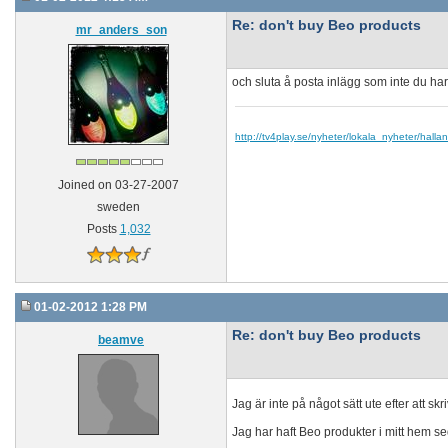
Re: don't buy Beo products
mr_anders_son
och sluta å posta inlägg som inte du har
http://tv4play.se/nyheter/lokala_nyheter/hal
Joined on 03-27-2007
sweden
Posts
1,032
01-02-2012 1:28 PM
Re: don't buy Beo products
beamve
Jag är inte på något sätt ute efter att sk
Jag har haft Beo produkter i mitt hem s