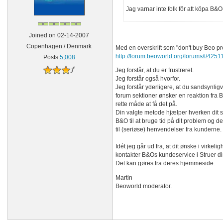
Jag varnar inte folk för att köpa B&O
Joined on 02-14-2007
Copenhagen / Denmark
Med en overskrift som "don't buy Beo pro
http://forum.beoworld.org/forums/t/4251
Posts
5,008
Jeg forstår, at du er frustreret.
Jeg forstår også hvorfor.
Jeg forstår yderligere, at du sandsynli
forum sektioner ønsker en reaktion fra B
rette måde at få det på.
Din valgte metode hjælper hverken dit s
B&O til at bruge tid på dit problem og de
til (seriøse) henvendelser fra kunderne.
Idét jeg går ud fra, at dit ønske i virkelig
kontakter B&Os kundeservice i Struer di
Det kan gøres fra deres hjemmeside.
Martin
Beoworld moderator.