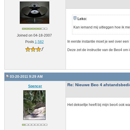
Leko:
Kan iemand mij uitleggen hoe ik m
Joined on 04-18-2007
In eerste instantie moet je wel over ee
Posts
1,582
Deze zet de instructie van de Beo4 om in
03-20-2011 9:29 AM
Re: Nieuwe Beo 4 afstandsbedien
Spencer
Het dekseltje heeft bij mijn beo4 ook w