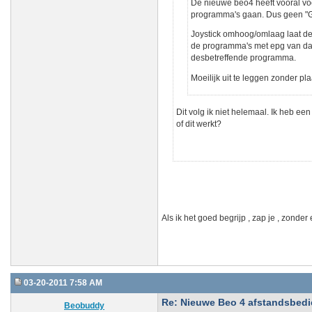
De nieuwe beo4 heeft vooral vo
programma's gaan. Dus geen "GO
Joystick omhoog/omlaag laat de 
de programma's met epg van dat
desbetreffende programma.
Moeilijk uit te leggen zonder pl
Dit volg ik niet helemaal. Ik heb e
of dit werkt?
Als ik het goed begrijp , zap je , zonder 
03-20-2011 7:58 AM
Re: Nieuwe Beo 4 afstandsbedien
Beobuddy