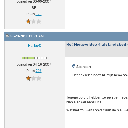
Joined on 06-09-2007
BE
Posts
171
03-20-2011 11:31 AM
Re: Nieuwe Beo 4 afstandsbedien
HarleyD
Joined on 04-16-2007
Spencer:
Posts
706
Het dekseltje heeft bij mijn beo4 o
Tegenwoordig hebben ze een pennetjes zo
klepje er wel eens uit !
Wat met trouwens opvalt aan de nieuwe be