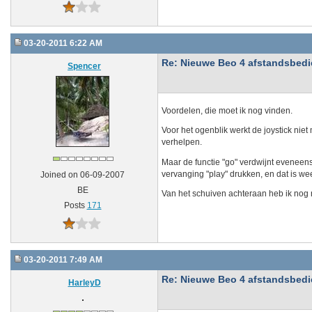
03-20-2011 6:22 AM
Re: Nieuwe Beo 4 afstandsbedien
Spencer
Voordelen, die moet ik nog vinden.
Voor het ogenblik werkt de joystick nie
verhelpen.
Maar de functie "go" verdwijnt eveneen
vervanging "play" drukken, en dat is w
Joined on 06-09-2007
BE
Van het schuiven achteraan heb ik nog ni
Posts
171
03-20-2011 7:49 AM
Re: Nieuwe Beo 4 afstandsbedien
HarleyD