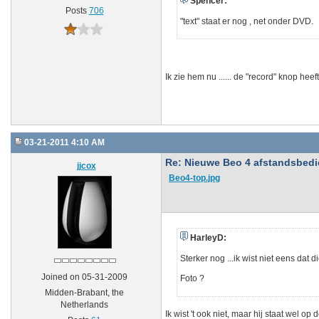
Spencer:
Posts
706
"text" staat er nog , net onder DVD.
Ik zie hem nu ...... de "record" knop he
03-21-2011 4:10 AM
Re: Nieuwe Beo 4 afstandsbedien
jjcox
Beo4-top.jpg
HarleyD:
Sterker nog ...ik wist niet eens dat 
Joined on 05-31-2009
Foto ?
Midden-Brabant, the
Netherlands
Ik wist 't ook niet, maar hij staat wel op 