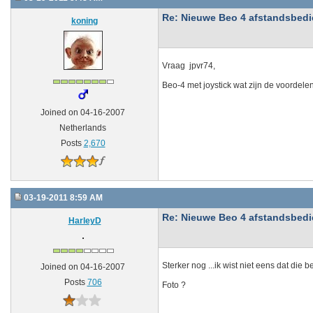
Re: Nieuwe Beo 4 afstandsbedien
koning
Vraag jpvr74,
Beo-4 met joystick wat zijn de voordele
Joined on 04-16-2007
Netherlands
Posts
2,670
03-19-2011 8:59 AM
Re: Nieuwe Beo 4 afstandsbedien
HarleyD
Sterker nog ...ik wist niet eens dat die 
Joined on 04-16-2007
Posts
706
Foto ?