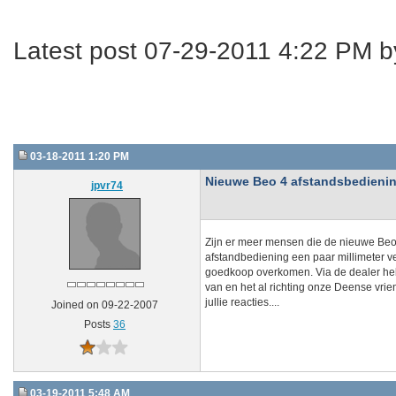
Latest post 07-29-2011 4:22 PM 
03-18-2011 1:20 PM
Nieuwe Beo 4 afstandsbediening 
jpvr74
Zijn er meer mensen die de nieuwe Beo4
afstandbediening een paar millimeter ver
goedkoop overkomen. Via de dealer heb i
van en het al richting onze Deense vri
jullie reacties....
Joined on 09-22-2007
Posts
36
03-19-2011 5:48 AM