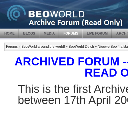
HOME
BLOGS
MEDIA
FORUMS
LIVE FORUM
ARCHI
Forums
»
BeoWorld around the world!
»
BeoWorld Dutch
»
Nieuwe Beo 4 afstan
ARCHIVED FORUM -- 
READ 
This is the first Arch
between 17th April 2