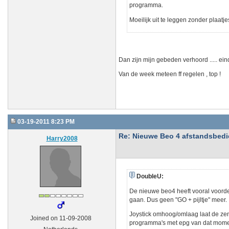
programma.
Moeilijk uit te leggen zonder plaatj
Dan zijn mijn gebeden verhoord ..... eind
Van de week meteen ff regelen , top !
03-19-2011 8:23 PM
Re: Nieuwe Beo 4 afstandsbedien
Harry2008
DoubleU:
De nieuwe beo4 heeft vooral voorde
gaan. Dus geen "GO + pijltje" meer.
Joystick omhoog/omlaag laat de zen
Joined on 11-09-2008
programma's met epg van dat moment