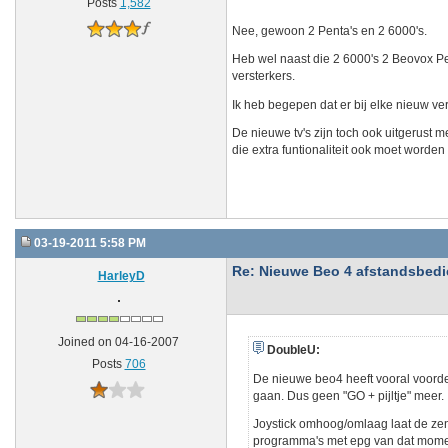
Posts
1,582
Nee, gewoon 2 Penta's en 2 6000's.
Heb wel naast die 2 6000's 2 Beovox P
versterkers.
Ik heb begepen dat er bij elke nieuw ver
De nieuwe tv's zijn toch ook uitgerust
die extra funtionaliteit ook moet worden 
03-19-2011 5:58 PM
Re: Nieuwe Beo 4 afstandsbedien
HarleyD
Joined on 04-16-2007
DoubleU:
Posts
706
De nieuwe beo4 heeft vooral voorde
gaan. Dus geen "GO + pijltje" meer.
Joystick omhoog/omlaag laat de zen
programma's met epg van dat moment