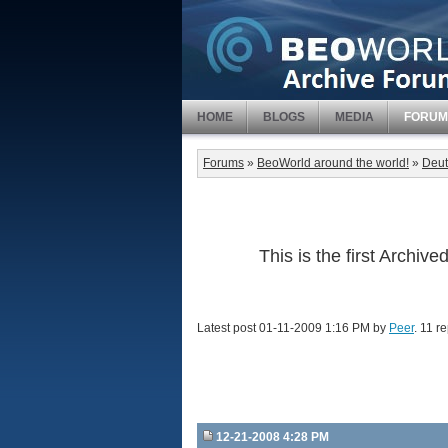
HOME
BLOGS
MEDIA
FORUM
Forums
»
BeoWorld around the world!
»
Deut
This is the first Archi
Latest post 01-11-2009 1:16 PM by
Peer
. 11 re
12-21-2008 4:28 PM