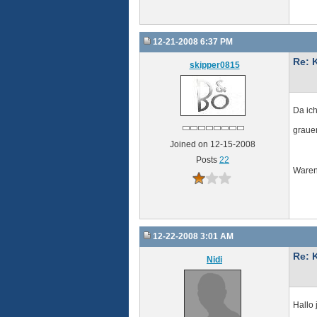
12-21-2008 6:37 PM
Re: 
skipper0815
Da ich
grauen
Joined on 12-15-2008
Posts
22
Waren
12-22-2008 3:01 AM
Re: 
Nidi
Hallo 