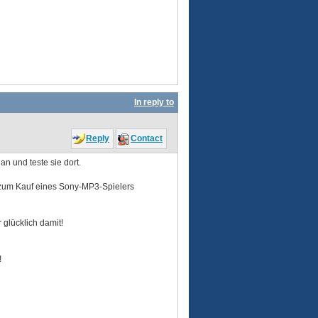
In reply to
Reply
Contact
n und teste sie dort.
 zum Kauf eines Sony-MP3-Spielers
 glücklich damit!
!