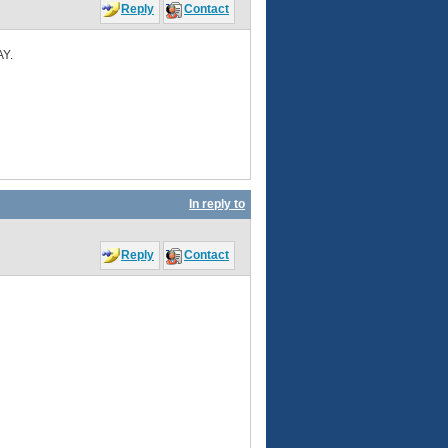
Reply
Contact
AY.
In reply to
Reply
Contact