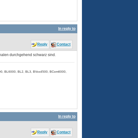
In reply to
Reply
Contact
inalen durchgehend schwarz sind.
00, BL6000, BL2, BL3, BVox4500, BCom6000,
In reply to
Reply
Contact