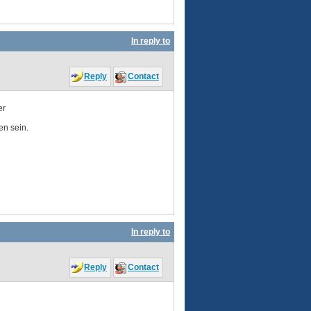
In reply to
Reply
Contact
er
en sein.
In reply to
Reply
Contact