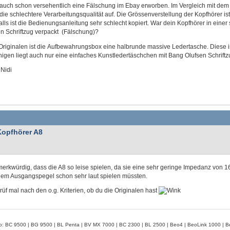
uch schon versehentlich eine Fälschung im Ebay erworben. Im Vergleich mit dem Or
 die schlechtere Verarbeitungsqualität auf. Die Grössenverstellung der Kopfhörer is
lls ist die Bedienungsanleitung sehr schlecht kopiert. War dein Kopfhörer in eine
en Schriftzug verpackt (Fälschung)?
riginalen ist die Aufbewahrungsbox eine halbrunde massive Ledertasche. Diese ist
nigen liegt auch nur eine einfaches Kunstledertäschchen mit Bang Olufsen Schriftz
 Nidi
Kopfhörer A8
erkwürdig, dass die A8 so leise spielen, da sie eine sehr geringe Impedanz von 1
gem Ausgangspegel schon sehr laut spielen müssten.
üf mal nach den o.g. Kriterien, ob du die Originalen hast
: BC 9500 | BG 9500 | BL Penta | BV MX 7000 | BC 2300 | BL 2500 | Beo4 | BeoLink 1000 | 