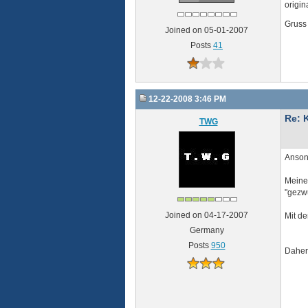
origin
Gruss
Joined on 05-01-2007
Posts
41
12-22-2008 3:46 PM
Re: 
TWG
Ansons
Meine
"gezw
Joined on 04-17-2007
Mit de
Germany
Posts
950
Daher 