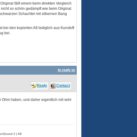
iginal fällt einem beim direkten Vergleich
t nicht so schön gedämpft wie beim Original.
r schwarzen Schachtel mit silbernen Bang
 bei den kopierten A8 lediglich aus Kunstoff.
ug bei.
In reply to
Reply
Contact
6 Ohm haben, und daher eigentlich mit sehr
BeoSound 2 | A8