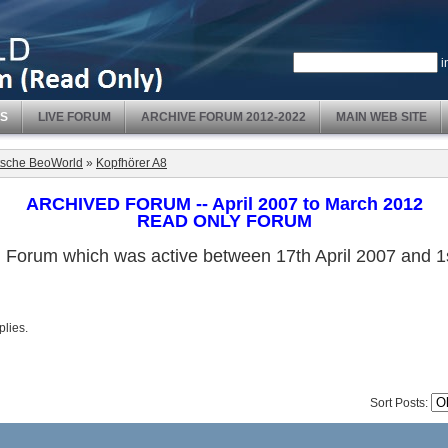
i
S
LIVE FORUM
ARCHIVE FORUM 2012-2022
MAIN WEB SITE
sche BeoWorld
»
Kopfhörer A8
ARCHIVED FORUM -- April 2007 to March 2012
READ ONLY FORUM
ved Forum which was active between 17th April 2007 and
plies.
Sort Posts: