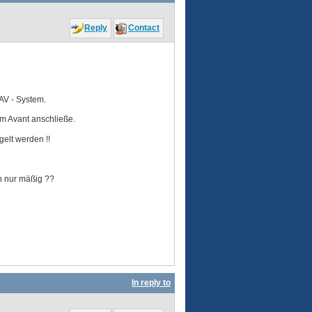
Reply
Contact
 AV - System.
am Avant anschließe.
elt werden !!
ch nur mäßig ??
In reply to