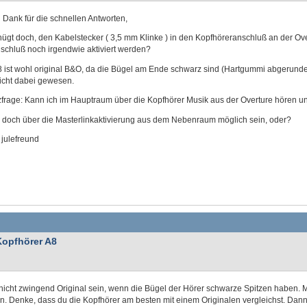
 Dank für die schnellen Antworten,
ügt doch, den Kabelstecker ( 3,5 mm Klinke ) in den Kopfhöreranschluß an der Ov
schluß noch irgendwie aktiviert werden?
8 ist wohl original B&O, da die Bügel am Ende schwarz sind (Hartgummi abgerunde
nicht dabei gewesen.
frage: Kann ich im Hauptraum über die Kopfhörer Musik aus der Overture hören und
 doch über die Masterlinkaktivierung aus dem Nebenraum möglich sein, oder?
 julefreund
Kopfhörer A8
nicht zwingend Original sein, wenn die Bügel der Hörer schwarze Spitzen haben.
n. Denke, dass du die Kopfhörer am besten mit einem Originalen vergleichst. Dann