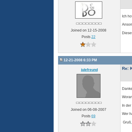
Ich ho
Ansons
Joined on 12-15-2008
Diese
Posts
22
12-21-2008 6:33 PM
Re: 
julefreund
Danke 
Woran 
In der
Joined on 06-08-2007
Wer h
Posts
69
Gruß,