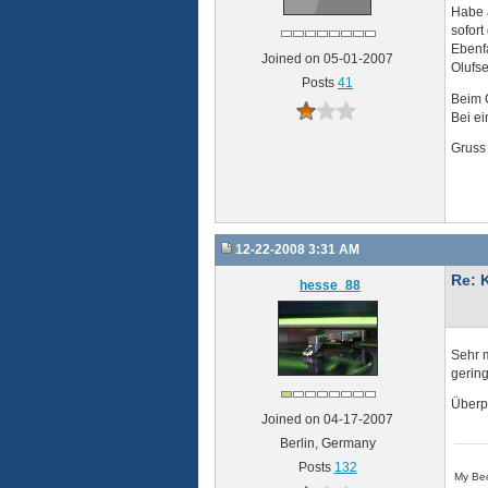
Habe a
sofort
Ebenfa
Joined on 05-01-2007
Olufs
Posts
41
Beim O
Bei ei
Gruss
12-22-2008 3:31 AM
Re: 
hesse_88
Sehr m
gerin
Überpr
Joined on 04-17-2007
Berlin, Germany
Posts
132
My Beo