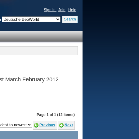
Sign in
|
Join
|
Help
Search
n
 1st March February 2012
Page 1 of 1 (12 items)
Previous
Next