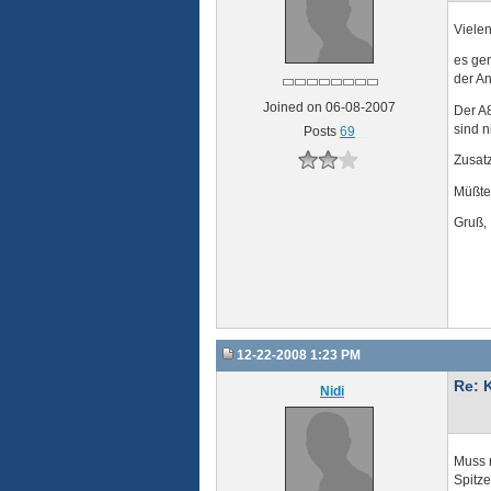
Vielen
es gen
der An
Joined on 06-08-2007
Der A
sind 
Posts
69
Zusatz
Müßte
Gruß,
12-22-2008 1:23 PM
Re: 
Nidi
Muss 
Spitze