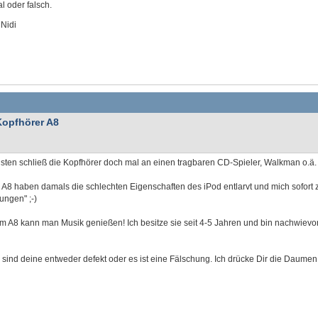
al oder falsch.
 Nidi
Kopfhörer A8
ten schließ die Kopfhörer doch mal an einen tragbaren CD-Spieler, Walkman o.ä. a
 A8 haben damals die schlechten Eigenschaften des iPod entlarvt und mich sofort
ungen" ;-)
m A8 kann man Musik genießen! Ich besitze sie seit 4-5 Jahren und bin nachwievor
sind deine entweder defekt oder es ist eine Fälschung. Ich drücke Dir die Daumen