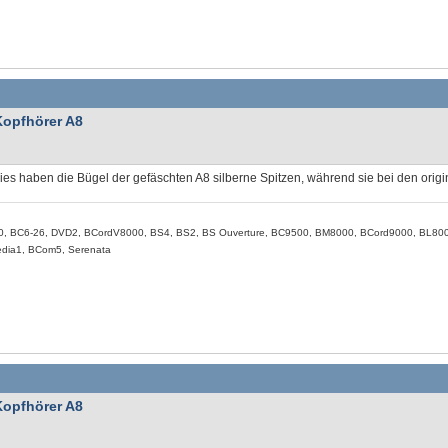
Kopfhörer A8
es haben die Bügel der gefäschten A8 silberne Spitzen, während sie bei den orig
0, BC6-26, DVD2, BCordV8000, BS4, BS2, BS Ouverture, BC9500, BM8000, BCord9000, BL80
dia1, BCom5, Serenata
Kopfhörer A8