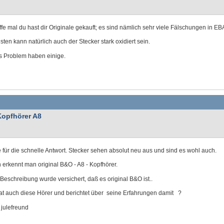
ffe mal du hast dir Originale gekauft; es sind nämlich sehr viele Fälschungen in EB
ten kann natürlich auch der Stecker stark oxidiert sein.
s Problem haben einige.
Kopfhörer A8
für die schnelle Antwort. Stecker sehen absolut neu aus und sind es wohl auch.
erkennt man original B&O - A8 - Kopfhörer.
 Beschreibung wurde versichert, daß es original B&O ist..
at auch diese Hörer und berichtet über seine Erfahrungen damit ?
 julefreund