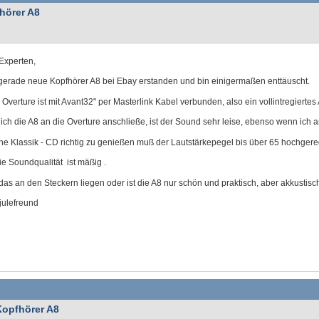
hörer A8
Experten,
gerade neue Kopfhörer A8 bei Ebay erstanden und bin einigermaßen enttäuscht.
Overture ist mit Avant32" per Masterlink Kabel verbunden, also ein vollintregiertes
ch die A8 an die Overture anschließe, ist der Sound sehr leise, ebenso wenn ich 
e Klassik - CD richtig zu genießen muß der Lautstärkepegel bis über 65 hochgereg
e Soundqualität ist mäßig .
as an den Steckern liegen oder ist die A8 nur schön und praktisch, aber akkustis
 julefreund
Kopfhörer A8