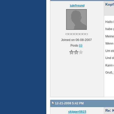
Kopf
julefreund
Hallo 
habe 
Meine 
Joined on 06-08-2007
Wenn i
Posts
69
Um ein
Und di
Kann d
Gruß,
12-21-2008 5:42 PM
Re: 
skipper0815