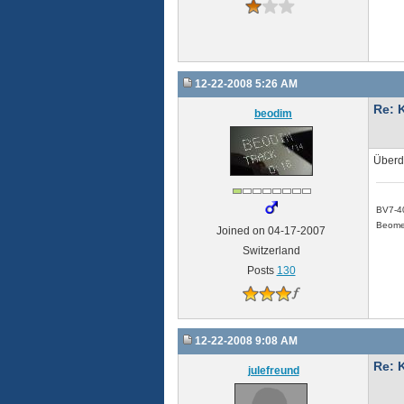
12-22-2008 5:26 AM
Re: 
beodim
Überdi
BV7-4
Beome
Joined on 04-17-2007
Switzerland
Posts
130
12-22-2008 9:08 AM
Re: 
julefreund