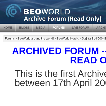
HOME
BLOGS
MEDIA
FORUMS
LIVE FORUM
ARCHI
Forums
»
BeoWorld around the world!
»
BeoWorld Nordic
»
Støj fra BL-8000 (
ARCHIVED FORUM -- 
READ 
This is the first Arch
between 17th April 2