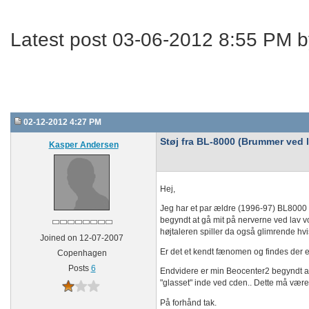
Latest post 03-06-2012 8:55 PM 
02-12-2012 4:27 PM
Støj fra BL-8000 (Brummer ved l
Kasper Andersen
Hej,
Jeg har et par ældre (1996-97) BL8000 
begyndt at gå mit på nerverne ved lav v
højtaleren spiller da også glimrende hvis 
Joined on 12-07-2007
Er det et kendt fænomen og findes der et 
Copenhagen
Posts
6
Endvidere er min Beocenter2 begyndt at 
"glasset" inde ved cden.. Dette må være 
På forhånd tak.