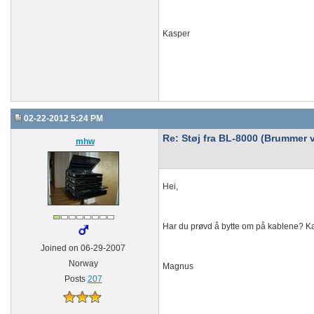
Kasper
02-22-2012 5:24 PM
Re: Støj fra BL-8000 (Brummer v
mhw
Hei,
Har du prøvd å bytte om på kablene? Kan
Joined on 06-29-2007
Norway
Magnus
Posts
207