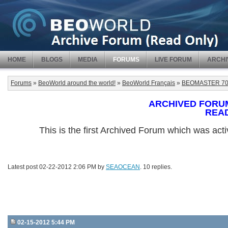
HOME
BLOGS
MEDIA
FORUMS
LIVE FORUM
ARCHI
Forums
»
BeoWorld around the world!
»
BeoWorld Français
»
BEOMASTER 70
ARCHIVED FORUM -
REA
This is the first Archived Forum which was ac
Latest post 02-22-2012 2:06 PM by
SEAOCEAN
. 10 replies.
02-15-2012 5:44 PM