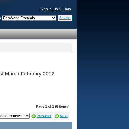
Sign in
|
Join
|
Help
Search
n
 1st March February 2012
Page 1 of 1 (6 items)
Previous
Next