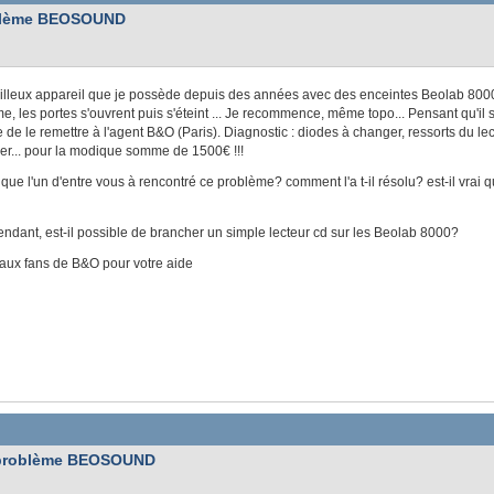
blème BEOSOUND
lleux appareil que je possède depuis des années avec des enceintes Beolab 8000. l'
me, les portes s'ouvrent puis s'éteint ... Je recommence, même topo... Pensant qu'il s
 de le remettre à l'agent B&O (Paris). Diagnostic : diodes à changer, ressorts du l
r... pour la modique somme de 1500€ !!!
 que l'un d'entre vous à rencontré ce problème? comment l'a t-il résolu? est-il vrai q
endant, est-il possible de brancher un simple lecteur cd sur les Beolab 8000?
aux fans de B&O pour votre aide
problème BEOSOUND