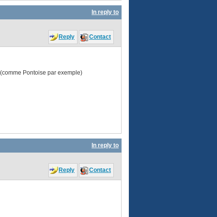
In reply to
Reply
Contact
e",(comme Pontoise par exemple)
In reply to
Reply
Contact