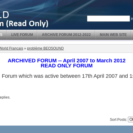
i
S
LIVE FORUM
ARCHIVE FORUM 2012-2022
MAIN WEB SITE
orld Français
»
problème BEOSOUND
ARCHIVED FORUM -- April 2007 to March 2012
READ ONLY FORUM
ved Forum which was active between 17th April 2007 and
replies.
Sort Posts: