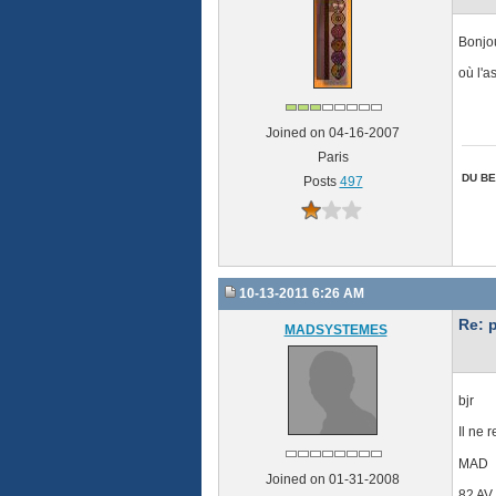
Bonjou
où l'a
Joined on 04-16-2007
Paris
DU BE
Posts
497
10-13-2011 6:26 AM
Re: 
MADSYSTEMES
bjr
Il ne 
MAD
Joined on 01-31-2008
82 AV