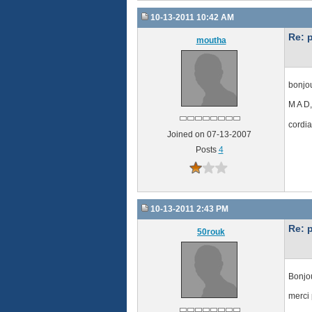
10-13-2011 10:42 AM
Re: 
moutha
bonjou
M A D,
cordi
Joined on 07-13-2007
Posts
4
10-13-2011 2:43 PM
Re: 
50rouk
Bonjou
merci 