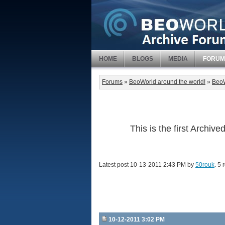
HOME
BLOGS
MEDIA
FORUM
Forums
»
BeoWorld around the world!
»
BeoW
This is the first Archi
Latest post 10-13-2011 2:43 PM by
50rouk
. 5 
10-12-2011 3:02 PM