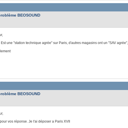
problème BEOSOUND
r,
 Est une "station technique agrée" sur Paris, d'autres magasins ont un "SAV agré
alement
problème BEOSOUND
r,
pour vos réponse. Je l'ai déposer a Paris XVII