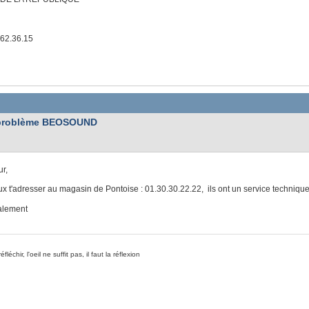
.62.36.15
problème BEOSOUND
r,
x t'adresser au magasin de Pontoise : 01.30.30.22.22, ils ont un service technique
alement
réfléchir, l'oeil ne suffit pas, il faut la réflexion