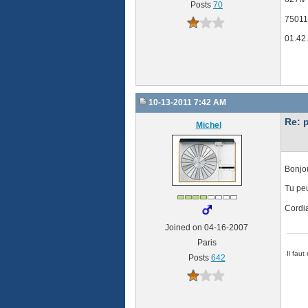
Posts
70
75011
01.42
10-13-2011 7:42 AM
Re: 
Michel
Bonjou
Tu peu
Cordi
Joined on 04-16-2007
Paris
Il faut 
Posts
642