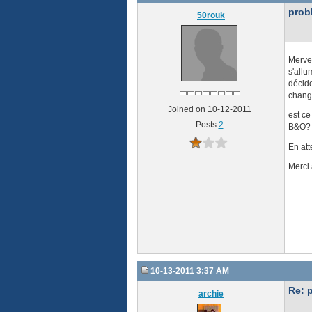
pro
50rouk
Mervei
s'allu
décide
change
Joined on 10-12-2011
est ce
Posts
2
B&O?
En att
Merci 
10-13-2011 3:37 AM
Re: 
archie