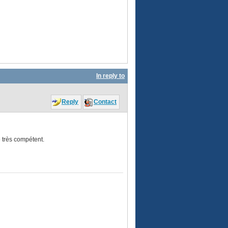
In reply to
Reply
Contact
 très compétent.