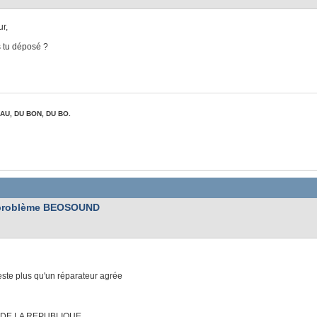
r,
s tu déposé ?
AU, DU BON, DU BO.
problème BEOSOUND
reste plus qu'un réparateur agrée
 DE LA REPUBLIQUE