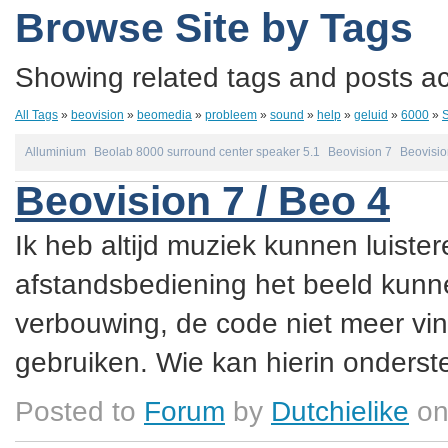
Browse Site by Tags
Showing related tags and posts acc
All Tags
»
beovision
»
beomedia
»
probleem
»
sound
»
help
»
geluid
»
6000
»
Alluminium
Beolab 8000 surround center speaker 5.1
Beovision 7
Beovisio
Beovision 7 / Beo 4
Ik heb altijd muziek kunnen luister
afstandsbediening het beeld kunne
verbouwing, de code niet meer vin
gebruiken. Wie kan hierin onderste
Posted to
Forum
by
Dutchielike
on