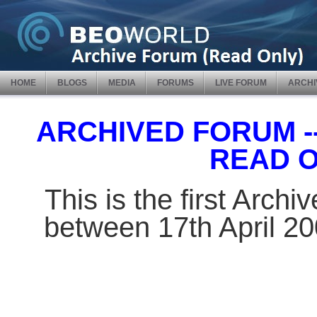
HOME
BLOGS
MEDIA
FORUMS
LIVE FORUM
ARCHI
ARCHIVED FORUM -- 
READ 
This is the first Arch
between 17th April 2