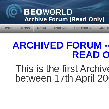
HOME
BLOGS
MEDIA
FORUMS
LIVE FORUM
ARCHI
ARCHIVED FORUM -- 
READ 
This is the first Arch
between 17th April 2