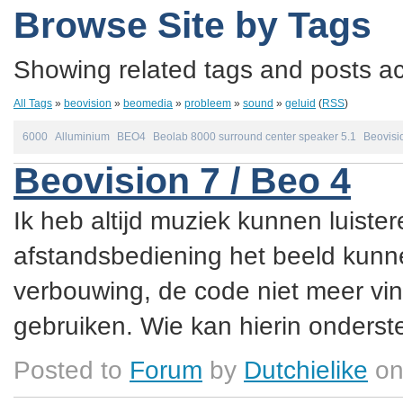
Browse Site by Tags
Showing related tags and posts acc
All Tags
»
beovision
»
beomedia
»
probleem
»
sound
»
geluid
(
RSS
)
6000
Alluminium
BEO4
Beolab 8000 surround center speaker 5.1
Beovisi
Beovision 7 / Beo 4
Ik heb altijd muziek kunnen luister
afstandsbediening het beeld kunne
verbouwing, de code niet meer vin
gebruiken. Wie kan hierin onderste
Posted to
Forum
by
Dutchielike
on