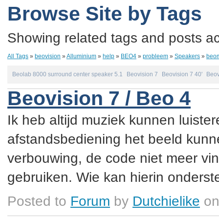
Browse Site by Tags
Showing related tags and posts acc
All Tags
»
beovision
»
Alluminium
»
help
»
BEO4
»
probleem
»
Speakers
»
beo
Beolab 8000 surround center speaker 5.1
Beovision 7
Beovision 7 40'
Beov
Beovision 7 / Beo 4
Ik heb altijd muziek kunnen luister
afstandsbediening het beeld kunne
verbouwing, de code niet meer vin
gebruiken. Wie kan hierin onderste
Posted to
Forum
by
Dutchielike
on