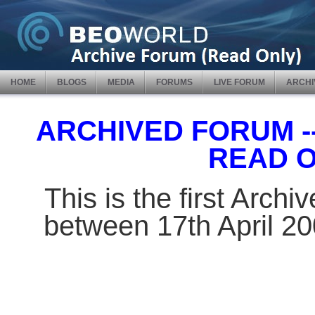
HOME
BLOGS
MEDIA
FORUMS
LIVE FORUM
ARCHI
ARCHIVED FORUM -- 
READ 
This is the first Arch
between 17th April 2