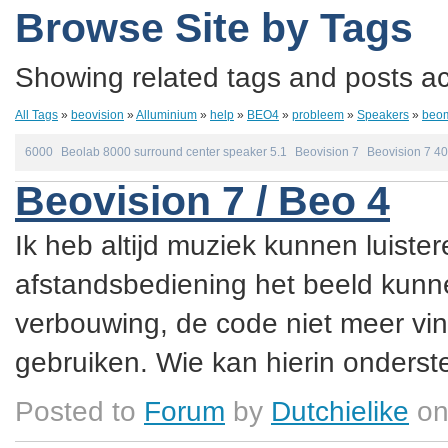
Browse Site by Tags
Showing related tags and posts acc
All Tags
»
beovision
»
Alluminium
»
help
»
BEO4
»
probleem
»
Speakers
»
beo
6000
Beolab 8000 surround center speaker 5.1
Beovision 7
Beovision 7 40
Beovision 7 / Beo 4
Ik heb altijd muziek kunnen luister
afstandsbediening het beeld kunne
verbouwing, de code niet meer vin
gebruiken. Wie kan hierin onderste
Posted to
Forum
by
Dutchielike
on