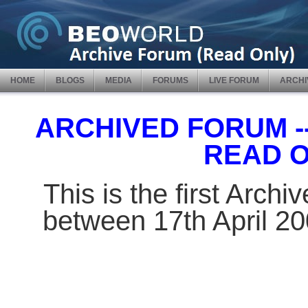
HOME
BLOGS
MEDIA
FORUMS
LIVE FORUM
ARCHI
ARCHIVED FORUM -- 
READ 
This is the first Arch
between 17th April 2