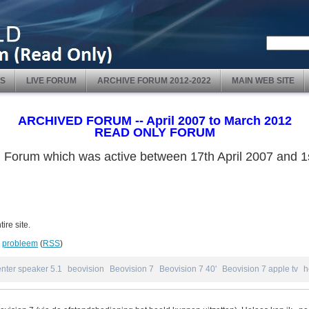
S
LIVE FORUM
ARCHIVE FORUM 2012-2022
MAIN WEB SITE
ARCHIVED FORUM -- April 2007 to March 2012
READ ONLY FORUM
ved Forum which was active between 17th April 2007 and
ire site.
»
probleem
(
RSS
)
nter speaker 5.1
beovision
Beovision 7
Beovision 7 40'
Beovision 7 apple tv
h