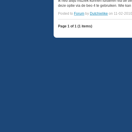
Ik heb altijd muziek kunnen luisteren via de 
deze optie via de beo 4 te gebruiken. Wie kan 
Posted to
Forum
by
Dutchielike
on 11-02-201
Page 1 of 1 (1 items)