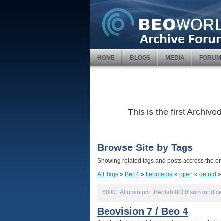
HOME
BLOGS
MEDIA
FORUM
This is the first Archi
Browse Site by Tags
Showing related tags and posts accross the ent
All Tags
»
Beo4
»
beomedia
»
open
»
geluid
6000
Alluminium
Beolab 8000 surround ce
Beovision 7 / Beo 4