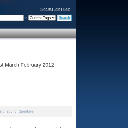
Sign in
|
Join
|
Help
Search
in
 1st March February 2012
elp
sound
Speakers