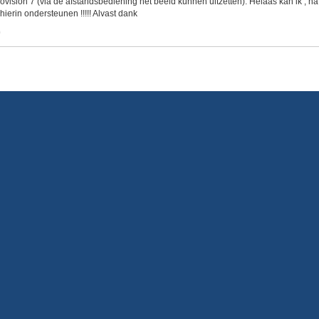
beovision 7 (via de afstandsbediening het beeld kunnen uitzetten). Helaas kan ik ,
hierin ondersteunen !!!!! Alvast dank
0