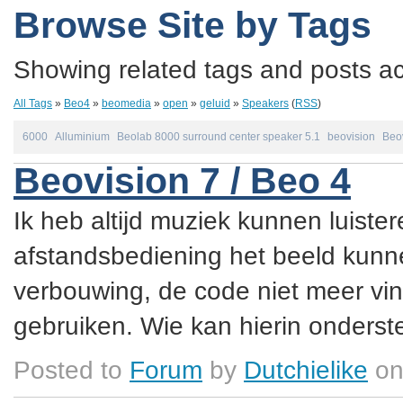
Browse Site by Tags
Showing related tags and posts acc
All Tags
»
Beo4
»
beomedia
»
open
»
geluid
»
Speakers
(
RSS
)
6000
Alluminium
Beolab 8000 surround center speaker 5.1
beovision
Beo
Beovision 7 / Beo 4
Ik heb altijd muziek kunnen luister
afstandsbediening het beeld kunne
verbouwing, de code niet meer vin
gebruiken. Wie kan hierin onderste
Posted to
Forum
by
Dutchielike
on