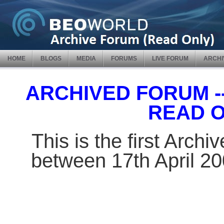
HOME
BLOGS
MEDIA
FORUMS
LIVE FORUM
ARCHI
ARCHIVED FORUM -- 
READ 
This is the first Arch
between 17th April 2