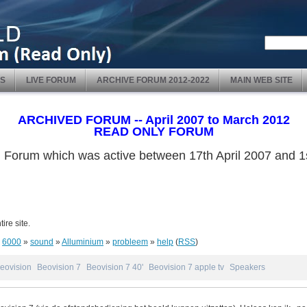
S
LIVE FORUM
ARCHIVE FORUM 2012-2022
MAIN WEB SITE
ARCHIVED FORUM -- April 2007 to March 2012
READ ONLY FORUM
ved Forum which was active between 17th April 2007 and
ire site.
»
6000
»
sound
»
Alluminium
»
probleem
»
help
(
RSS
)
eovision
Beovision 7
Beovision 7 40'
Beovision 7 apple tv
Speakers