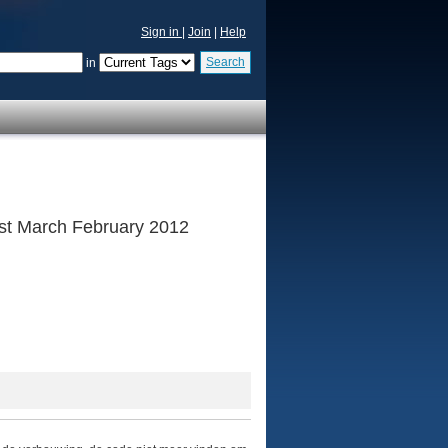
Sign in
|
Join
|
Help
Search
in
 1st March February 2012