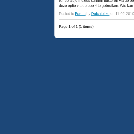
Ik heb altijd muziek kunnen luisteren via de 
deze optie via de beo 4 te gebruiken. Wie kan 
Posted to
Forum
by
Dutchielike
on 11-02-201
Page 1 of 1 (1 items)