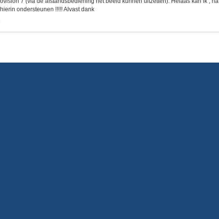
beovision 7 (via de afstandsbediening het beeld kunnen uitzetten). Helaas kan ik ,
hierin ondersteunen !!!!! Alvast dank
0