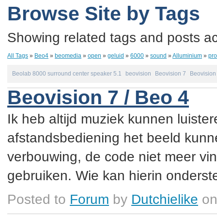
Browse Site by Tags
Showing related tags and posts acc
All Tags
»
Beo4
»
beomedia
»
open
»
geluid
»
6000
»
sound
»
Alluminium
»
pr
Beolab 8000 surround center speaker 5.1
beovision
Beovision 7
Beovision 
Beovision 7 / Beo 4
Ik heb altijd muziek kunnen luister
afstandsbediening het beeld kunne
verbouwing, de code niet meer vin
gebruiken. Wie kan hierin onderste
Posted to
Forum
by
Dutchielike
on