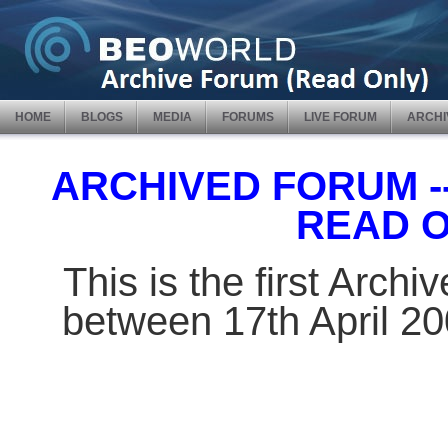
HOME
BLOGS
MEDIA
FORUMS
LIVE FORUM
ARCHI
ARCHIVED FORUM -- 
READ 
This is the first Arch
between 17th April 2