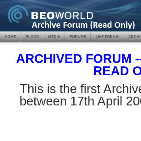
HOME
BLOGS
MEDIA
FORUMS
LIVE FORUM
ARCHI
ARCHIVED FORUM -- 
READ 
This is the first Arch
between 17th April 2