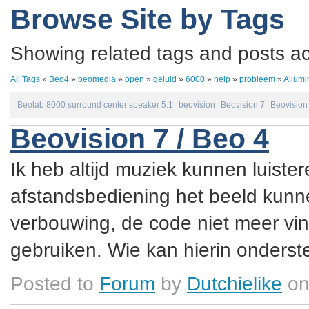
Browse Site by Tags
Showing related tags and posts acc
All Tags
»
Beo4
»
beomedia
»
open
»
geluid
»
6000
»
help
»
probleem
»
Allumi
Beolab 8000 surround center speaker 5.1
beovision
Beovision 7
Beovision 
Beovision 7 / Beo 4
Ik heb altijd muziek kunnen luister
afstandsbediening het beeld kunne
verbouwing, de code niet meer vin
gebruiken. Wie kan hierin onderste
Posted to
Forum
by
Dutchielike
on