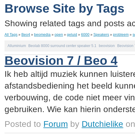
Browse Site by Tags
Showing related tags and posts acc
All Tags
»
Beo4
»
beomedia
»
open
»
geluid
»
6000
»
Speakers
»
probleem
»
s
Alluminium
Beolab 8000 surround center speaker 5.1
beovision
Beovision 
Beovision 7 / Beo 4
Ik heb altijd muziek kunnen luister
afstandsbediening het beeld kunne
verbouwing, de code niet meer vin
gebruiken. Wie kan hierin onderste
Posted to
Forum
by
Dutchielike
on