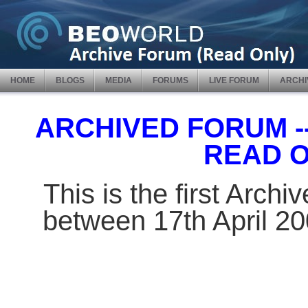
HOME
BLOGS
MEDIA
FORUMS
LIVE FORUM
ARCHI
ARCHIVED FORUM -- 
READ 
This is the first Arch
between 17th April 2