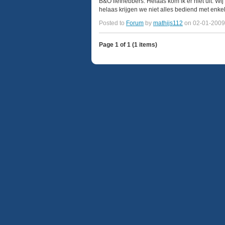
B&O liefhebbers. Helaas kom ik er niet uit. 
helaas krijgen we niet alles bediend met enkel 
Posted to
Forum
by
mathijs112
on 02-01-2009
Page 1 of 1 (1 items)