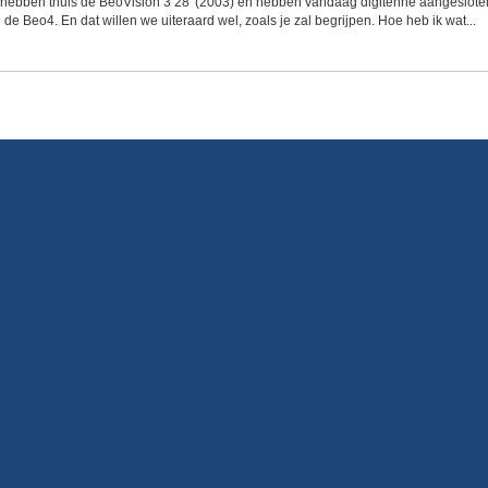
Wij hebben thuis de BeoVision 3 28' (2003) en hebben vandaag digitenne aangeslot
de Beo4. En dat willen we uiteraard wel, zoals je zal begrijpen. Hoe heb ik wat...