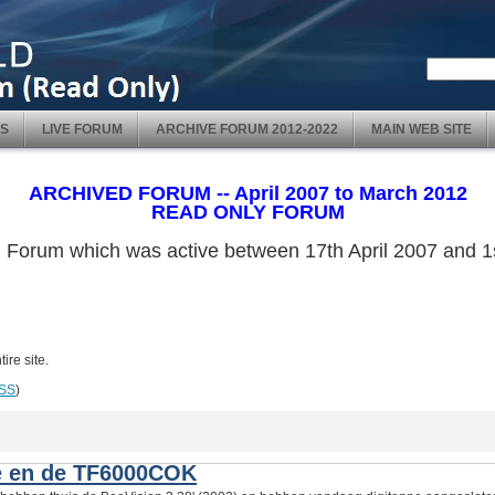
S
LIVE FORUM
ARCHIVE FORUM 2012-2022
MAIN WEB SITE
ARCHIVED FORUM -- April 2007 to March 2012
READ ONLY FORUM
ved Forum which was active between 17th April 2007 and
ire site.
SS
)
ne en de TF6000COK