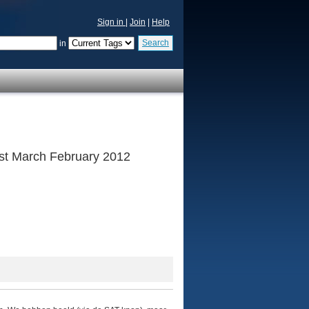
Sign in
|
Join
|
Help
Search
in
 1st March February 2012