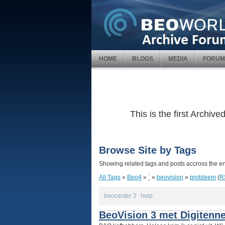
HOME
BLOGS
MEDIA
FORUM
This is the first Archi
Browse Site by Tags
Showing related tags and posts accross the ent
All Tags
»
Beo4
»
`
»
beovision
»
probleem
(
R
beocenter 2
help
BeoVision 3 met Digiten