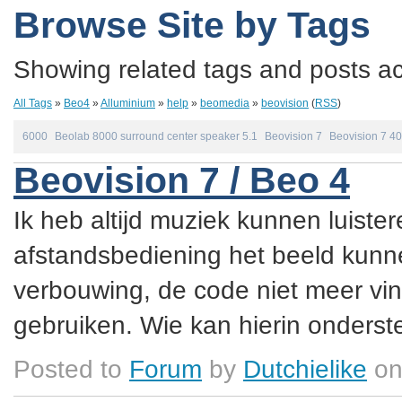
Browse Site by Tags
Showing related tags and posts acc
All Tags
»
Beo4
»
Alluminium
»
help
»
beomedia
»
beovision
(
RSS
)
6000
Beolab 8000 surround center speaker 5.1
Beovision 7
Beovision 7 40
Beovision 7 / Beo 4
Ik heb altijd muziek kunnen luister
afstandsbediening het beeld kunne
verbouwing, de code niet meer vin
gebruiken. Wie kan hierin onderste
Posted to
Forum
by
Dutchielike
on