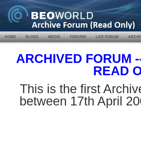
HOME
BLOGS
MEDIA
FORUMS
LIVE FORUM
ARCHI
ARCHIVED FORUM -- 
READ 
This is the first Arch
between 17th April 2