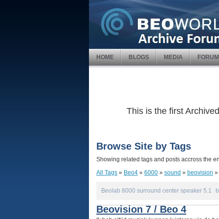
HOME
BLOGS
MEDIA
FORUM
This is the first Archi
Browse Site by Tags
Showing related tags and posts accross the ent
All Tags
»
Beo4
»
6000
»
sound
»
beovision
»
Beolab 8000 surround center speaker 5.1
b
Beovision 7 / Beo 4