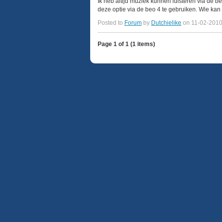
Ik heb altijd muziek kunnen luisteren via de 
deze optie via de beo 4 te gebruiken. Wie kan 
Posted to
Forum
by
Dutchielike
on 11-02-201
Page 1 of 1 (1 items)