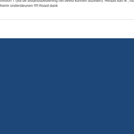
beovision 7 (via de afstandsbediening het beeld kunnen uitzetten). Helaas kan ik ,
hierin ondersteunen !!!!! Alvast dank
0