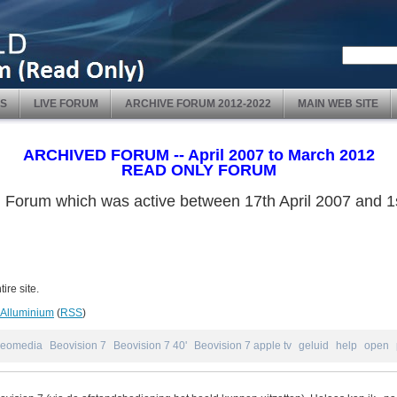
S
LIVE FORUM
ARCHIVE FORUM 2012-2022
MAIN WEB SITE
ARCHIVED FORUM -- April 2007 to March 2012
READ ONLY FORUM
ved Forum which was active between 17th April 2007 and
ire site.
Alluminium
(
RSS
)
eomedia
Beovision 7
Beovision 7 40'
Beovision 7 apple tv
geluid
help
open