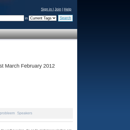
Sign in
|
Join
|
Help
Search
in
 1st March February 2012
probleem
Speakers