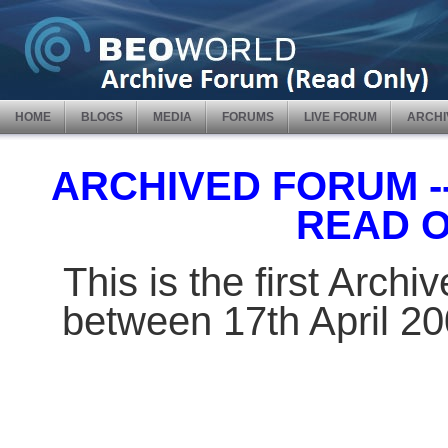
HOME
BLOGS
MEDIA
FORUMS
LIVE FORUM
ARCHI
ARCHIVED FORUM -- 
READ 
This is the first Arch
between 17th April 2