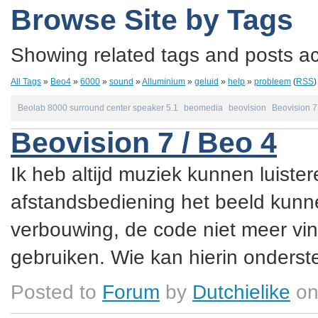
Browse Site by Tags
Showing related tags and posts acc
All Tags
»
Beo4
»
6000
»
sound
»
Alluminium
»
geluid
»
help
»
probleem
(
RSS
)
Beolab 8000 surround center speaker 5.1
beomedia
beovision
Beovision 7
Beovision 7 / Beo 4
Ik heb altijd muziek kunnen luister
afstandsbediening het beeld kunne
verbouwing, de code niet meer vin
gebruiken. Wie kan hierin onderste
Posted to
Forum
by
Dutchielike
on