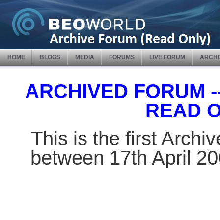
HOME
BLOGS
MEDIA
FORUMS
LIVE FORUM
ARCHI
ARCHIVED FORUM -- 
READ 
This is the first Arch
between 17th April 2