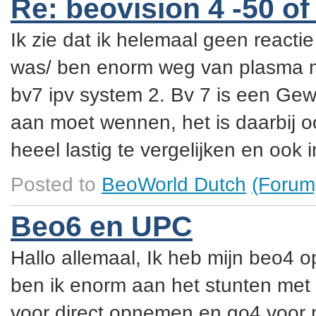
Re: beovision 4 -50 of
Ik zie dat ik helemaal geen reacti
was/ ben enorm weg van plasma m
bv7 ipv system 2. Bv 7 is een G
aan moet wennen, het is daarbij oo
heeel lastig te vergelijken en ook 
Posted to
BeoWorld Dutch
(Forum
Beo6 en UPC
Hallo allemaal, Ik heb mijn beo4
ben ik enorm aan het stunten met 
voor direct opnemen en go4 voor