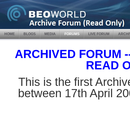
HOME
BLOGS
MEDIA
FORUMS
LIVE FORUM
ARCHI
ARCHIVED FORUM -- 
READ 
This is the first Arch
between 17th April 2