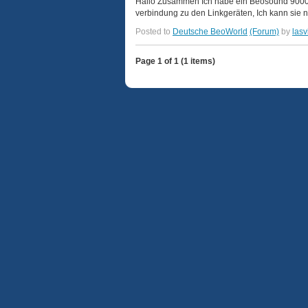
Hallo Zusammen Ich habe ein Beosound 9000 u
verbindung zu den Linkgeräten, Ich kann sie ni
Posted to
Deutsche BeoWorld
(Forum)
by
lasv
Page 1 of 1 (1 items)