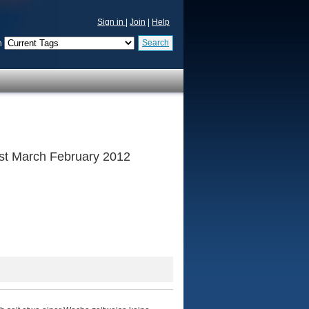
Sign in
|
Join
|
Help
Search
n
 1st March February 2012