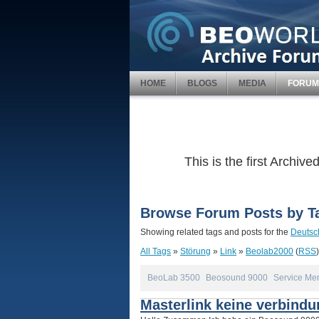
HOME
BLOGS
MEDIA
FORUM
This is the first Archi
Browse Forum Posts by T
Showing related tags and posts for the
Deutsc
All Tags
»
Störung
»
Link
»
Beolab2000
(
RSS
)
BeoLab 3500
Beosound 9000
Service Me
Masterlink keine verbindu