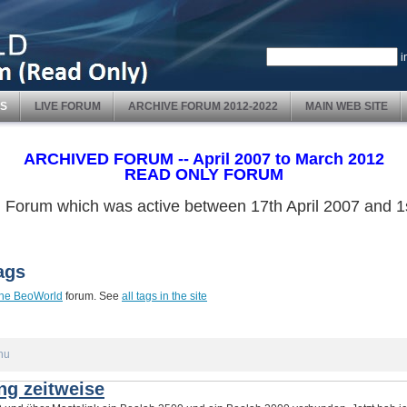
i
S
LIVE FORUM
ARCHIVE FORUM 2012-2022
MAIN WEB SITE
ARCHIVED FORUM -- April 2007 to March 2012
READ ONLY FORUM
ved Forum which was active between 17th April 2007 and
ags
he BeoWorld
forum. See
all tags in the site
nu
ng zeitweise