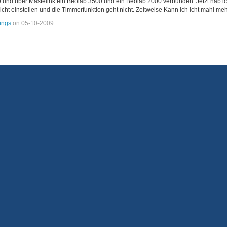
nd über Mastelink ein Beolab 3500 und ein Beolab 2000 verbunden. Jetzt hab ich
cht einstellen und die Timmerfunktion geht nicht. Zeitweise Kann ich icht mahl meh
ings
on 05-10-2009