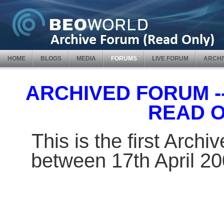
HOME
BLOGS
MEDIA
FORUMS
LIVE FORUM
ARCHI
ARCHIVED FORUM -- 
READ 
This is the first Arch
between 17th April 2