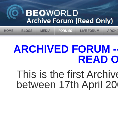
HOME
BLOGS
MEDIA
FORUMS
LIVE FORUM
ARCHI
ARCHIVED FORUM -- 
READ 
This is the first Arch
between 17th April 2