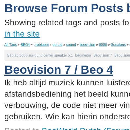
Browse Forum Posts 
Showing related tags and posts fo
in the site
All Tags
»
BEO4
»
probleem
»
geluid
»
sound
»
beovision
»
6000
»
Speakers
»
Beolab 8000 surround center speaker 5.1
beomedia
Beovision 7
Beovision
Beovision 7 / Beo 4
Ik heb altijd muziek kunnen luister
afstandsbediening het beeld kunne
verbouwing, de code niet meer vin
gebruiken. Wie kan hierin onderste