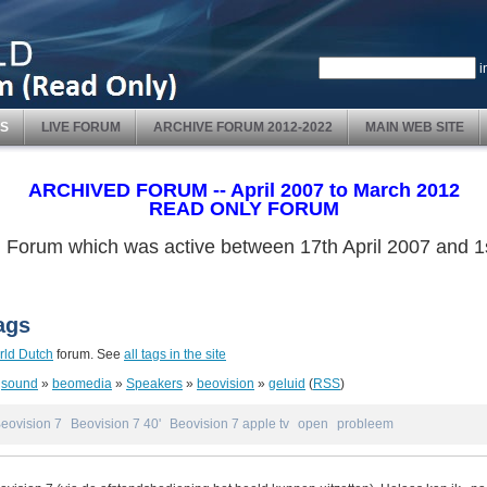
i
S
LIVE FORUM
ARCHIVE FORUM 2012-2022
MAIN WEB SITE
ARCHIVED FORUM -- April 2007 to March 2012
READ ONLY FORUM
ved Forum which was active between 17th April 2007 and
ags
ld Dutch
forum. See
all tags in the site
»
sound
»
beomedia
»
Speakers
»
beovision
»
geluid
(
RSS
)
eovision 7
Beovision 7 40'
Beovision 7 apple tv
open
probleem