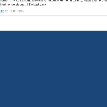
beovision 7 (via de afstandsbediening het beeld kunnen uitzetten). Helaas kan ik ,
hierin ondersteunen !!!!! Alvast dank
like
on 11-02-2010