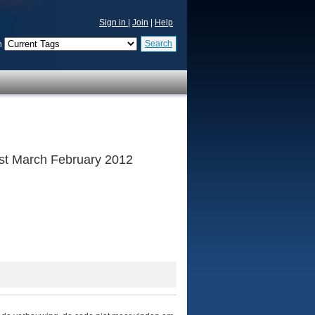
Sign in
|
Join
|
Help
Search
n
 1st March February 2012