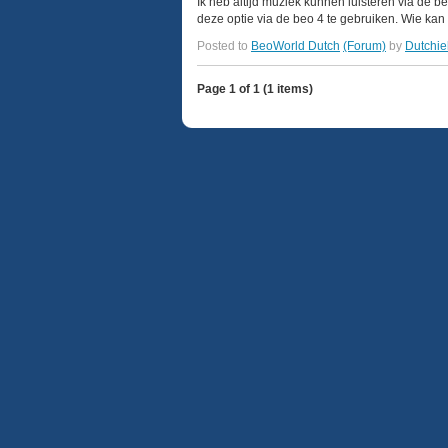
Ik heb altijd muziek kunnen luisteren via de 
deze optie via de beo 4 te gebruiken. Wie kan 
Posted to
BeoWorld Dutch
(Forum)
by
Dutchie
Page 1 of 1 (1 items)