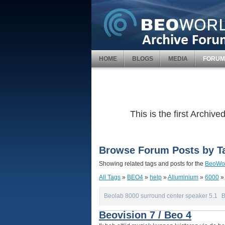
HOME
BLOGS
MEDIA
FORUM
This is the first Archi
Browse Forum Posts by T
Showing related tags and posts for the
BeoWor
All Tags
»
BEO4
»
help
»
Alluminium
»
6000
Beolab 8000 surround center speaker 5.1
B
Beovision 7 / Beo 4