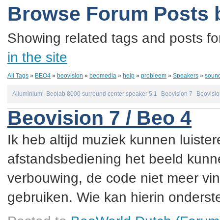
Browse Forum Posts 
Showing related tags and posts fo
in the site
All Tags
»
BEO4
»
beovision
»
beomedia
»
help
»
probleem
»
Speakers
»
soun
Alluminium
Beolab 8000 surround center speaker 5.1
Beovision 7
Beovisio
Beovision 7 / Beo 4
Ik heb altijd muziek kunnen luister
afstandsbediening het beeld kunne
verbouwing, de code niet meer vin
gebruiken. Wie kan hierin onderste