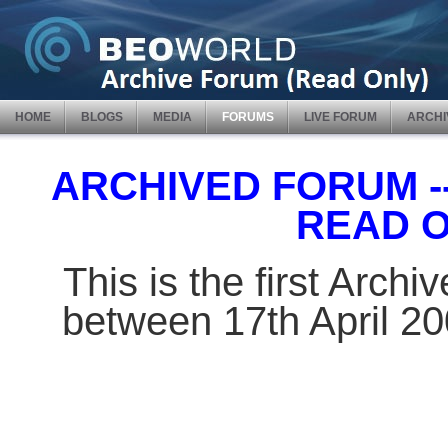
HOME
BLOGS
MEDIA
FORUMS
LIVE FORUM
ARCHI
ARCHIVED FORUM -- 
READ 
This is the first Arch
between 17th April 2