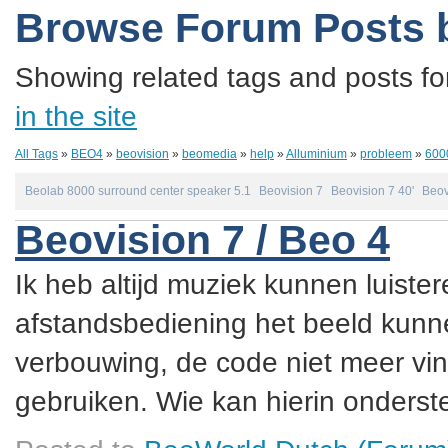
Browse Forum Posts 
Showing related tags and posts fo
in the site
All Tags
»
BEO4
»
beovision
»
beomedia
»
help
»
Alluminium
»
probleem
»
600
Beolab 8000 surround center speaker 5.1
Beovision 7
Beovision 7 40'
Beov
Beovision 7 / Beo 4
Ik heb altijd muziek kunnen luister
afstandsbediening het beeld kunne
verbouwing, de code niet meer vin
gebruiken. Wie kan hierin onderste