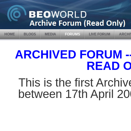
HOME
BLOGS
MEDIA
FORUMS
LIVE FORUM
ARCHI
ARCHIVED FORUM -- 
READ 
This is the first Arch
between 17th April 2