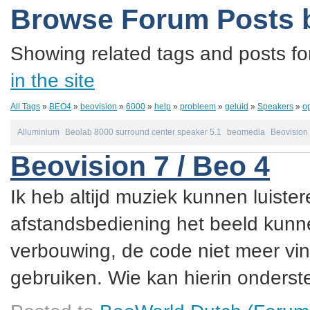
Browse Forum Posts 
Showing related tags and posts fo
in the site
All Tags
»
BEO4
»
beovision
»
6000
»
help
»
probleem
»
geluid
»
Speakers
»
o
Alluminium
Beolab 8000 surround center speaker 5.1
beomedia
Beovision
Beovision 7 / Beo 4
Ik heb altijd muziek kunnen luister
afstandsbediening het beeld kunne
verbouwing, de code niet meer vin
gebruiken. Wie kan hierin onderste