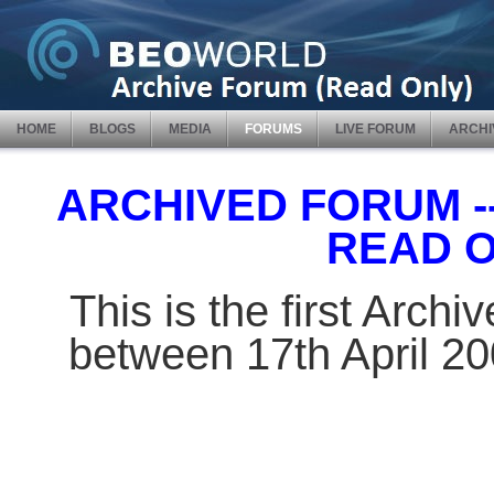
HOME
BLOGS
MEDIA
FORUMS
LIVE FORUM
ARCHI
ARCHIVED FORUM -- 
READ 
This is the first Arch
between 17th April 2