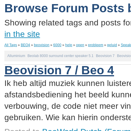
Browse Forum Posts 
Showing related tags and posts fo
in the site
All Tags
»
BEO4
»
beovision
»
6000
»
help
»
open
»
probleem
»
geluid
»
Speak
Alluminium
Beolab 8000 surround center speaker 5.1
Beovision 7
Beovisio
Beovision 7 / Beo 4
Ik heb altijd muziek kunnen luister
afstandsbediening het beeld kunne
verbouwing, de code niet meer vin
gebruiken. Wie kan hierin onderste