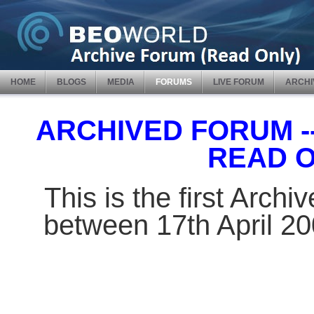
HOME
BLOGS
MEDIA
FORUMS
LIVE FORUM
ARCHI
ARCHIVED FORUM -- 
READ 
This is the first Arch
between 17th April 2