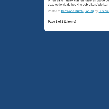
Ik heb altijd muziek kunnen luisteren via de 
deze optie via de beo 4 te gebruiken. Wie kan 
Posted to
BeoWorld Dutch
(Forum)
by
Dutchie
Page 1 of 1 (1 items)