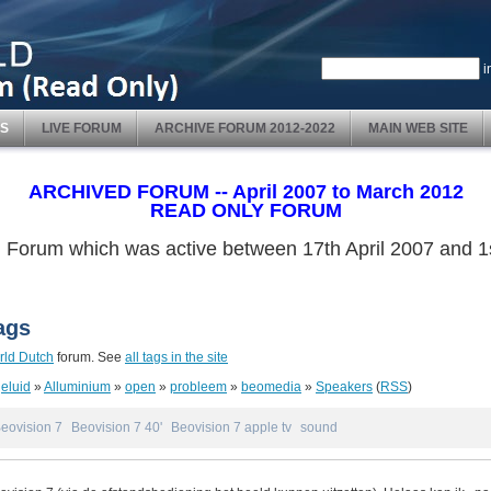
i
S
LIVE FORUM
ARCHIVE FORUM 2012-2022
MAIN WEB SITE
ARCHIVED FORUM -- April 2007 to March 2012
READ ONLY FORUM
ved Forum which was active between 17th April 2007 and
ags
ld Dutch
forum. See
all tags in the site
eluid
»
Alluminium
»
open
»
probleem
»
beomedia
»
Speakers
(
RSS
)
eovision 7
Beovision 7 40'
Beovision 7 apple tv
sound