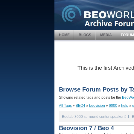
HOME
BLOGS
MEDIA
FORUM
This is the first Archi
Browse Forum Posts by T
Showing related tags and posts for the
BeoWor
All Tags
»
BEO4
»
beovision
»
6000
»
help
»
g
Beolab 8000 surround center speaker 5.1
B
Beovision 7 / Beo 4