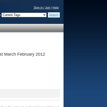
Sign in
|
Join
|
Help
Search
n
 1st March February 2012