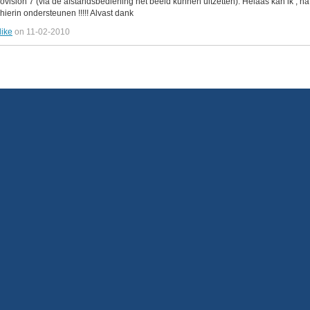
beovision 7 (via de afstandsbediening het beeld kunnen uitzetten). Helaas kan ik ,
hierin ondersteunen !!!!! Alvast dank
like
on 11-02-2010