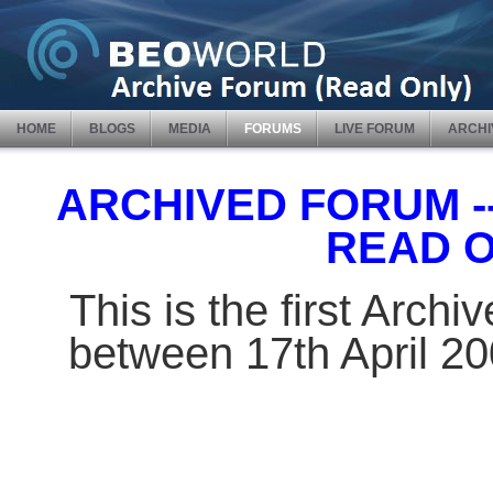
HOME
BLOGS
MEDIA
FORUMS
LIVE FORUM
ARCHI
ARCHIVED FORUM -- 
READ 
This is the first Arch
between 17th April 2