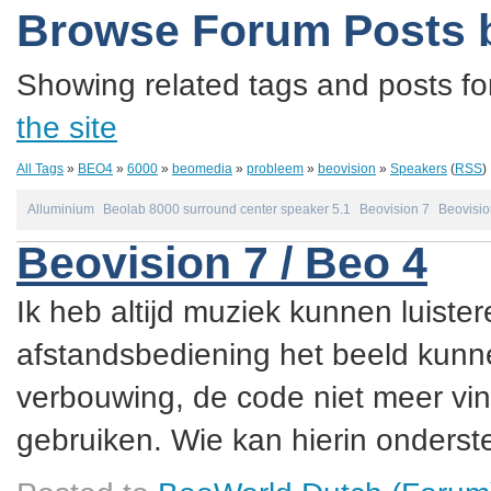
Browse Forum Posts 
Showing related tags and posts fo
the site
All Tags
»
BEO4
»
6000
»
beomedia
»
probleem
»
beovision
»
Speakers
(
RSS
)
Alluminium
Beolab 8000 surround center speaker 5.1
Beovision 7
Beovisio
Beovision 7 / Beo 4
Ik heb altijd muziek kunnen luister
afstandsbediening het beeld kunne
verbouwing, de code niet meer vin
gebruiken. Wie kan hierin onderste